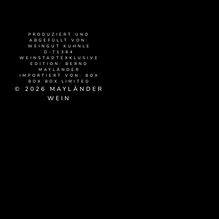
PRODUZIERT UND
ABGEFÜLLT VON:
WEINGUT KUHNLE
D-71384
WEINSTADTEXKLUSIVE
EDITION: BERND
MAYLÄNDER
IMPORTIERT VON: BOX
BOX BOX LIMITED
© 2026 MAYLÄNDER
WEIN