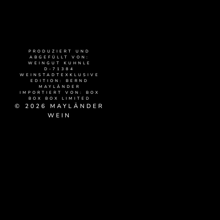
PRODUZIERT UND
ABGEFÜLLT VON:
WEINGUT KUHNLE
D-71384
WEINSTADTEXKLUSIVE
EDITION: BERND
MAYLÄNDER
IMPORTIERT VON: BOX
BOX BOX LIMITED
© 2026 MAYLÄNDER
WEIN