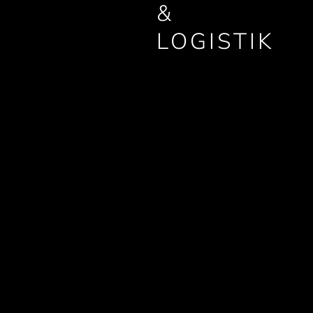
&
LOGISTIK
UK und EU-Erfüllung
DDP-Lieferung
verfügbar
Altersgeprüfte
Lieferung
Handhabung von
Bruch und Ersatz
Skalierbar für
Spitzenzeiten
EVENT-
ANFRAGEN