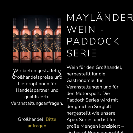
MAYLÄNDE
WEIN -
Wir bieten gestaffelte
Großhandelspreise und
G
PADDOCK
Lieferoptionen für
Handelspartner und
SERIE
qualifizierte
Veranstaltungsanfragen.
V
Wein für den Großhandel,
Wir bieten gestaffelte
hergestellt für die
Großhandelspreise und
Großhandel:
Bitte
Gastronomie, für
Lieferoptionen für
anfragen
Veranstaltungen und für
Handelspartner und
den Motorsport. Die
qualifizierte
Paddock Series wird mit
Veranstaltungsanfragen.
der gleichen Sorgfalt
hergestellt wie unsere
Großhandel:
Bitte
Apex Series und ist für
anfragen
große Mengen konzipiert –
sie bietet Premiumqualität