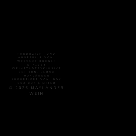
PRODUZIERT UND
ABGEFÜLLT VON:
WEINGUT KUHNLE
D-71384
WEINSTADTEXKLUSIVE
EDITION: BERND
MAYLÄNDER
IMPORTIERT VON: BOX
BOX BOX LIMITED
© 2026 MAYLÄNDER
WEIN