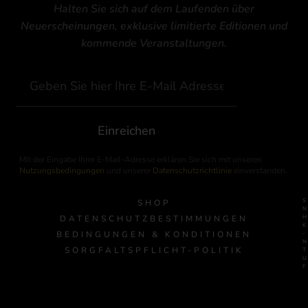
Halten Sie sich auf dem Laufenden über
Neuerscheinungen, exklusive limitierte Editionen und
kommende Veranstaltungen.
Einreichen
Mit der Eingabe Ihrer E-Mail-Adresse erklären Sie sich mit unseren
Nutzungsbedingungen
und unserer
Datenschutzrichtlinie
einverstanden.
SHOP
DATENSCHUTZBESTIMMUNGEN
BEDINGUNGEN & KONDITIONEN
-
SORGFALTSPFLICHT-POLITIK