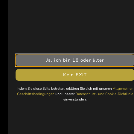
Ja, ich bin 18 oder älter
6 Flaschen – Mayländer 2024
3 halbe Riesling-Flaschen –
Riesling
Mayländer 2024 – 375ml
Kein EXIT
£
192.00
£
182.00
£
48.00
£
43.00
Benachrichtigen, wenn in Ihrem Land verfügbar
Benachrichtigen, wenn in Ihrem Land verfügbar
Indem Sie diese Seite betreten, erklären Sie sich mit unseren
Allgemeinen
Geschäftsbedingungen
und unserer
Datenschutz- und Cookie-Richtlinie
einverstanden.