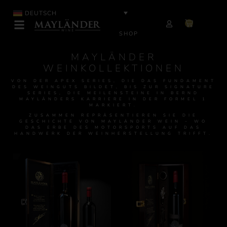
DEUTSCH
SHOP
MAYLÄNDER
WEINKOLLEKTIONEN
VON DER APEX SERIES, DIE DAS FUNDAMENT
DES WEINGUTS BILDET, BIS ZUR SIGNATURE
SERIES, DIE MEILENSTEINE IN BERND
MAYLÄNDERS KARRIERE IN DER FORMEL 1
MARKIERT.
ZUSAMMEN REPRÄSENTIEREN SIE DIE
GESCHICHTE VON MAYLÄNDER WEIN – WO
DAS ERBE DES MOTORSPORTS AUF DAS
HANDWERK DER WEINHERSTELLUNG TRIFFT.