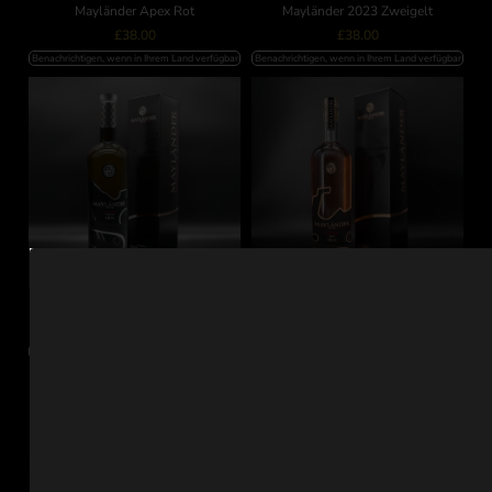
Mayländer Apex Rot
Mayländer 2023 Zweigelt
£
38.00
£
38.00
Benachrichtigen, wenn in Ihrem Land verfügbar
Benachrichtigen, wenn in Ihrem Land verfügbar
Mayländer 2024 Riesling
Mayländer 2024 Rosé
£
32.00
£
28.00
Benachrichtigen, wenn in Ihrem Land verfügbar
Benachrichtigen, wenn in Ihrem Land verfügbar