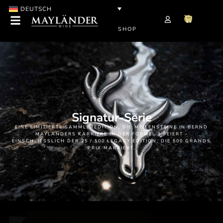
DEUTSCH
SHOP
Signatur-Serie
EINE LIMITIERTE SAMMLEREDITION, DIE MEILENSTEINE IN BERND
MAYLÄNDERS KARRIERE IN DER FORMEL 1 FEIERT -
EINSCHLIESSLICH DER 25 / 500 LEGACY EDITION, DIE 500 GRANDS P
RIX MARKIERT.