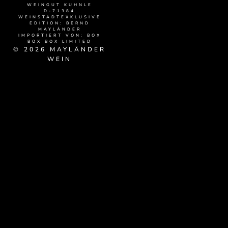
WEINGUT KUHNLE
D-71384
WEINSTADTEXKLUSIVE
EDITION: BERND
MAYLÄNDER
IMPORTIERT VON: BOX
BOX BOX LIMITED
© 2026 MAYLÄNDER
WEIN