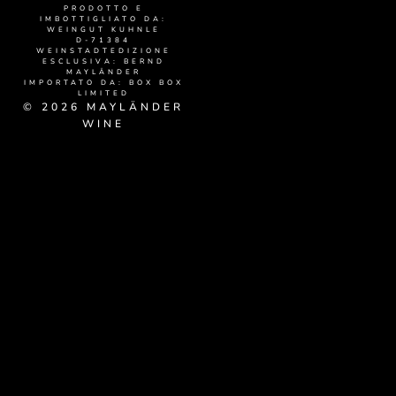
PRODOTTO E
IMBOTTIGLIATO DA:
WEINGUT KUHNLE
D-71384
WEINSTADTEDIZIONE
ESCLUSIVA: BERND
MAYLÄNDER
IMPORTATO DA: BOX BOX
LIMITED
© 2026 MAYLÄNDER
WINE