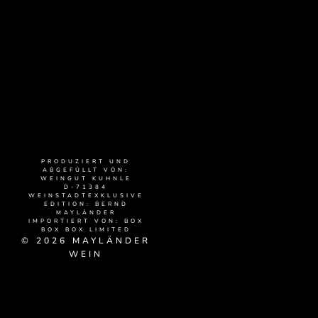
PRODUZIERT UND
ABGEFÜLLT VON:
WEINGUT KUHNLE
D-71384
WEINSTADTEXKLUSIVE
EDITION: BERND
MAYLÄNDER
IMPORTIERT VON: BOX
BOX BOX LIMITED
© 2026 MAYLÄNDER
WEIN