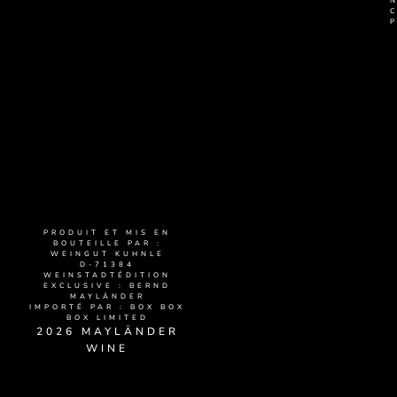
PRODUIT ET MIS EN
BOUTEILLE PAR :
WEINGUT KUHNLE
D-71384
WEINSTADTÉDITION
EXCLUSIVE : BERND
MAYLÄNDER
IMPORTÉ PAR : BOX BOX
BOX LIMITED
2026 MAYLÄNDER
WINE