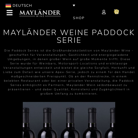
DEUTSCH
SHOP
MAYLÄNDER WEINE PADDOCK
SERIE
Die Paddock Series ist die Großhandelskollektion von Mayländer Wine -
geschaffen für Veranstaltungen, Gastlichkeit und energiegeladene
Umgebungen, in denen großer Wein auf große Momente trifft. Diese
Serie wurde für Weinbars, Motorsport-Locations und erstklassige
Veranstaltungen entwickelt und bietet die gleiche Sorgfalt, Herkunft und
Liebe zum Detail wie unsere Apex-Serie, jedoch zu einem für den Handel
maßgeschneiderten Preispunkt. Ob an der Rennstrecke, in einem
belebten Restaurant oder bei einer privaten Veranstaltung, die Paddock
Series ermöglicht es Partnern, Mayländer Wein selbstbewusst zu
präsentieren - und dabei Qualität, Konsistenz und Zugänglichkeit in
großem Umfang zu kombinieren.