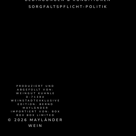
SORGFALTSPFLICHT-POLITIK
PRODUZIERT UND
ABGEFÜLLT VON:
WEINGUT KUHNLE
D-71384
WEINSTADTEXKLUSIVE
EDITION: BERND
MAYLÄNDER
IMPORTIERT VON: BOX
BOX BOX LIMITED
© 2026 MAYLÄNDER
WEIN