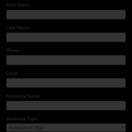
First Name
*
Last Name
*
Phone
*
Email
*
Company Name
*
Business Type
*
Restaurant / Bar