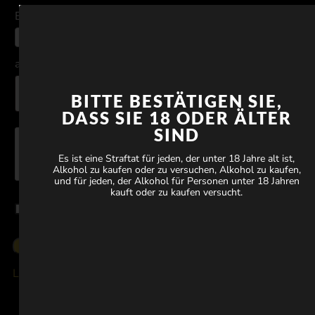
Estimated Order Size
*
1–5 cases
awsr
(optional)
BITTE BESTÄTIGEN SIE,
DASS SIE 18 ODER ÄLTER
SIND
Es ist eine Straftat für jeden, der unter 18 Jahre alt ist,
Alkohol zu kaufen oder zu versuchen, Alkohol zu kaufen,
und für jeden, der Alkohol für Personen unter 18 Jahren
kauft oder zu kaufen versucht.
Terms & Conditions
Log In
Lost Password
Hotels, Restaurants und Weinstuben