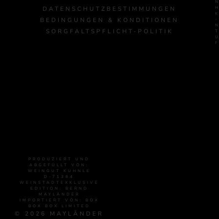
DATENSCHUTZBESTIMMUNGEN
BEDINGUNGEN & KONDITIONEN
-
SORGFALTSPFLICHT-POLITIK
PRODUZIERT UND
ABGEFÜLLT VON:
WEINGUT KUHNLE
D-71384
WEINSTADTEXKLUSIVE
EDITION: BERND
MAYLÄNDER
IMPORTIERT VON: BOX
BOX BOX LIMITED
© 2026 MAYLÄNDER