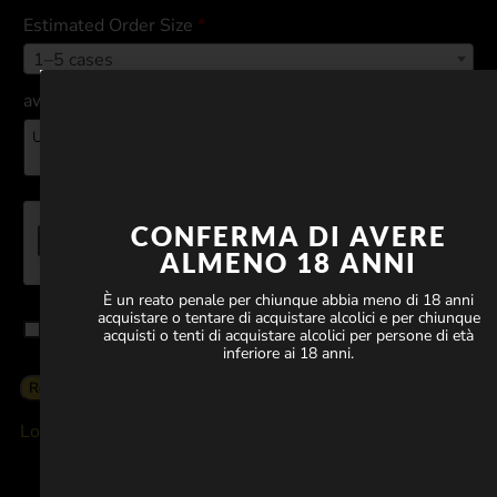
Estimated Order Size
*
1–5 cases
awsr
(opzionale)
CONFERMA DI AVERE
ALMENO 18 ANNI
È un reato penale per chiunque abbia meno di 18 anni
acquistare o tentare di acquistare alcolici e per chiunque
Terms & Conditions
acquisti o tenti di acquistare alcolici per persone di età
inferiore ai 18 anni.
Log In
Lost Password
Hotel, ristoranti e wine bar