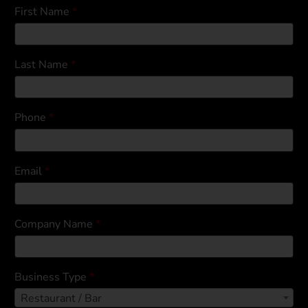
First Name
*
Last Name
*
Phone
*
Email
*
Company Name
*
Business Type
*
Restaurant / Bar