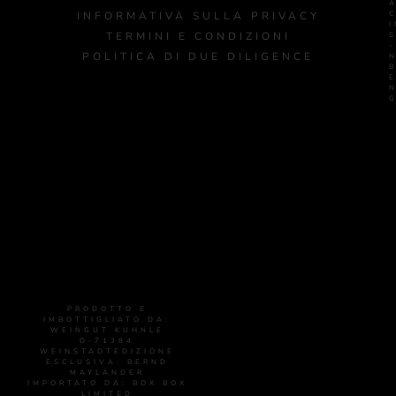
INFORMATIVA SULLA PRIVACY
I
TERMINI E CONDIZIONI
-
POLITICA DI DUE DILIGENCE
PRODOTTO E
IMBOTTIGLIATO DA:
WEINGUT KUHNLE
D-71384
WEINSTADTEDIZIONE
ESCLUSIVA: BERND
MAYLÄNDER
IMPORTATO DA: BOX BOX
LIMITED