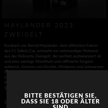
MAYLÄNDER 2023
ZWEIGELT
Kuratiert von Bernd Mayländer, dem offiziellen Fahrer
des F1 Safety Car, entsteht ein vollmundiger Rotwein
aus der Rebsorte Zweigelt, der perfekt ausbalanciert ist
und eine samtige Weichheit und raffinierte Eleganz
aufweist. Aromen von Kirsche, Himbeere und schwarzem
Pfeffer harmonieren mit kräftigen, fruchtig-herben
Nuancen und hinterlassen einen bleibenden Eindruck.
Perfekt für die Momente, in denen das Rennen läuft und
Sie einen Gewinner in Ihrem Glas brauchen.
BITTE BESTÄTIGEN SIE,
DASS SIE 18 ODER ÄLTER
£
38.00
SIND