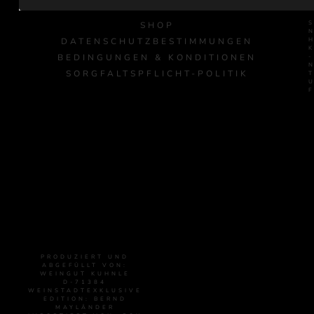
SHOP
DATENSCHUTZBESTIMMUNGEN
BEDINGUNGEN & KONDITIONEN
-
SORGFALTSPFLICHT-POLITIK
PRODUZIERT UND
ABGEFÜLLT VON:
WEINGUT KUHNLE
D-71384
WEINSTADTEXKLUSIVE
EDITION: BERND
MAYLÄNDER