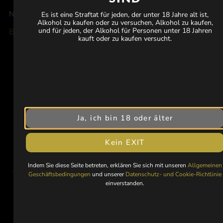
Noch nicht in Ihrem Land verfügbar
Es ist eine Straftat für jeden, der unter 18 Jahre alt ist,
Alkohol zu kaufen oder zu versuchen, Alkohol zu kaufen,
und für jeden, der Alkohol für Personen unter 18 Jahren
Benachrichtigen, wenn in Ihrem Land verfügbar
kauft oder zu kaufen versucht.
Halten Sie sich auf dem Laufenden über
Neuerscheinungen, exklusive limitierte Editionen und
Ja, ich bin 18 oder älter
kommende Veranstaltungen.
Kein EXIT
Indem Sie diese Seite betreten, erklären Sie sich mit unseren
Allgemeinen
Geschäftsbedingungen
und unserer
Datenschutz- und Cookie-Richtlinie
einverstanden.
Einreichen
Mit der Eingabe Ihrer E-Mail-Adresse erklären Sie sich mit unseren
Nutzungsbedingungen
und unserer
Datenschutzrichtlinie
einverstanden.