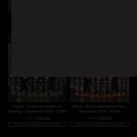
3 demi-bouteilles de rosé –
Caisse mixte – 3 demi-bouteilles
Mayländer 2024 – 375ml
Rosé & 3 demi-bouteilles Riesling –
Mayländer 2024 – 375ml
£
48.00
£
43.00
£
96.00
£
84.00
Notifier la disponibilité dans votre pays
Notifier la disponibilité dans votre pays
Caisse – 6 demi-bouteilles de
Caisse – 6 Demi-bouteilles Rosé –
Riesling – Mayländer 2024 – 375ml
Mayländer 2024 – 375ml
£
96.00
£
84.00
£
96.00
£
84.00
Notifier la disponibilité dans votre pays
Notifier la disponibilité dans votre pays