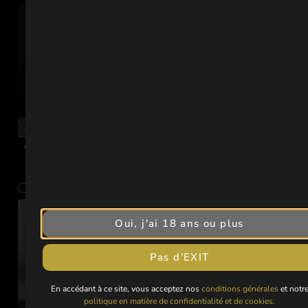
Coffret demi-bouteille – Trio (3 ×
3 demi-bouteilles de Riesling –
375 ml)
Mayländer 2024 – 375ml
£
54.00
£
49.00
£
48.00
£
43.00
Notifier la disponibilité dans votre pays
Notifier la disponibilité dans votre pays
Oui, j'ai 18 ans ou plus
Pas d'EXIT
En accédant à ce site, vous acceptez nos
conditions générales
et notr
politique en matière de confidentialité et de cookies.