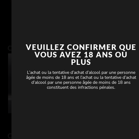
Mayländer Rosé pétillant
Caisse – 6 Bouteilles Mayländer
Sparkling Rosé
£
36.00
£
28.00
£
216.00
£
156.00
VEUILLEZ CONFIRMER QUE
Notifier la disponibilité dans votre pays
Notifier la disponibilité dans votre pays
VOUS AVEZ 18 ANS OU
PLUS
L’achat ou la tentative d’achat d’alcool par une personne
âgée de moins de 18 ans et l’achat ou la tentative d’achat
d’alcool par une personne âgée de moins de 18 ans
constituent des infractions pénales.
6 Bouteilles – Mayländer 2023
6 Bouteilles – Mayländer 2024
Zweigelt
Riesling
£
228.00
£
218.00
£
192.00
£
182.00
Notifier la disponibilité dans votre pays
Notifier la disponibilité dans votre pays