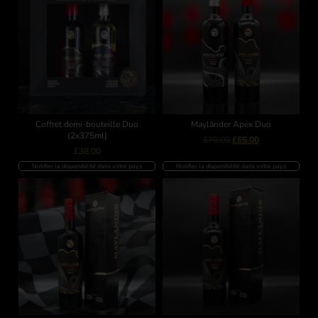
Coffret demi-bouteille Duo
Mayländer Apex Duo
(2x375ml)
£
70.00
£
65.00
£
38.00
Notifier la disponibilité dans votre pays
Notifier la disponibilité dans votre pays