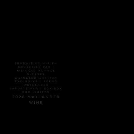
PRODUIT ET MIS EN
BOUTEILLE PAR :
WEINGUT KUHNLE
D-71384
WEINSTADTÉDITION
EXCLUSIVE : BERND
MAYLÄNDER
IMPORTÉ PAR : BOX BOX
BOX LIMITED
2026 MAYLÄNDER
WINE