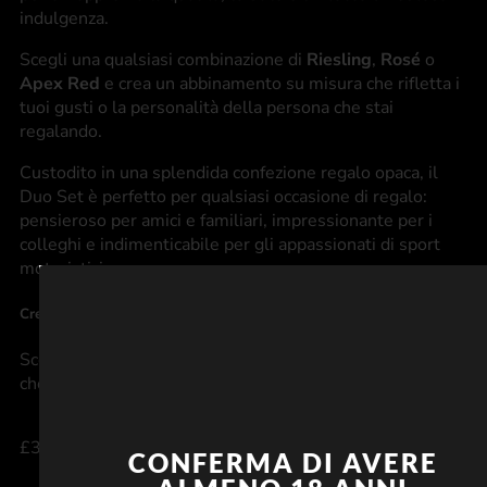
indulgenza.
Scegli una qualsiasi combinazione di
Riesling
,
Rosé
o
Apex Red
e crea un abbinamento su misura che rifletta i
tuoi gusti o la personalità della persona che stai
regalando.
Custodito in una splendida confezione regalo opaca, il
Duo Set è perfetto per qualsiasi occasione di regalo:
pensieroso per amici e familiari, impressionante per i
colleghi e indimenticabile per gli appassionati di sport
motoristici.
Crea il tuo duo perfetto
Scegli due vini a piacere e crea un regalo personalizzato
che sia lussuoso, significativo e decisamente Mayländer.
£
38.00
CONFERMA DI AVERE