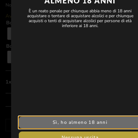
ALMENO 18 ANNI
Non ancora disponibile nel tuo paese
È un reato penale per chiunque abbia meno di 18 anni
Avvisa quando è disponibile nel tuo paese
acquistare o tentare di acquistare alcolici e per chiunque
acquisti o tenti di acquistare alcolici per persone di età
Bottiglia 1
*
inferiore ai 18 anni.
Bottiglia 2
*
1x
Set regalo mezza bottiglia Duo (2x375ml)
£38.00
Subtotale
£38.00
Sì, ho almeno 18 anni
AVVISA QUANDO È DISPONIBILE NEL TUO PAESE
Nessuna uscita