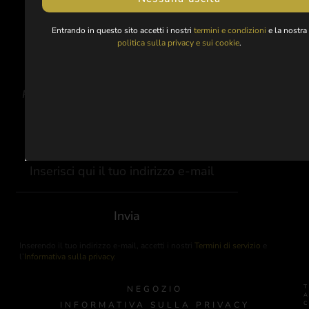
Entrando in questo sito accetti i nostri
termini e condizioni
e la nostra
politica sulla privacy e sui cookie
.
Rimani sintonizzato per ricevere aggiornamenti sulle
nuove uscite, sulle edizioni limitate esclusive e sui
prossimi eventi.
Invia
Inserendo il tuo indirizzo e-mail, accetti i nostri
Termini di servizio
e
l’
Informativa sulla privacy
.
NEGOZIO
INFORMATIVA SULLA PRIVACY