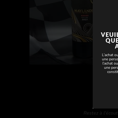
VEUI
QUE
L’achat ou
une perso
l’achat ou
une per
consti
Restez à l'écout