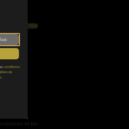
votre pays
n
(+
£
20.00
)
ITÉ DANS VOTRE PAYS
plus
nos
conditions
tière de
s.
exclusives et les