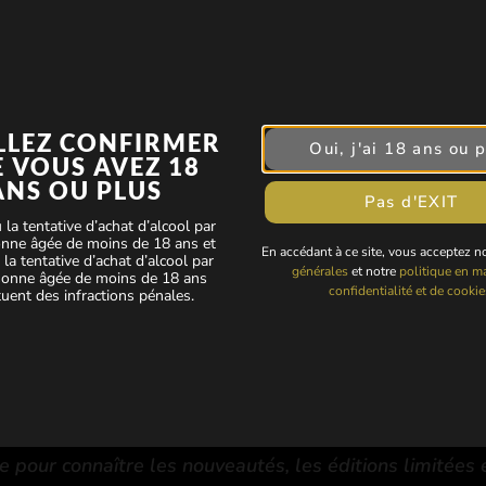
Notifier la disponibilité dans 
Bouteille signée à la mai
NOTIFIER LA DISPONIBIL
LLEZ CONFIRMER
Oui, j'ai 18 ans ou 
 VOUS AVEZ 18
ANS OU PLUS
Pas d'EXIT
 la tentative d’achat d’alcool par
nne âgée de moins de 18 ans et
En accédant à ce site, vous acceptez 
 la tentative d’achat d’alcool par
générales
et notre
politique en ma
sonne âgée de moins de 18 ans
confidentialité et de cookie
tuent des infractions pénales.
e pour connaître les nouveautés, les éditions limitées 