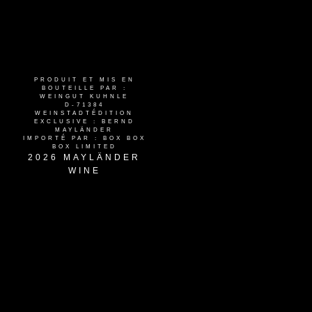
PRODUIT ET MIS EN
BOUTEILLE PAR :
WEINGUT KUHNLE
D-71384
WEINSTADTÉDITION
EXCLUSIVE : BERND
MAYLÄNDER
IMPORTÉ PAR : BOX BOX
BOX LIMITED
2026 MAYLÄNDER
WINE