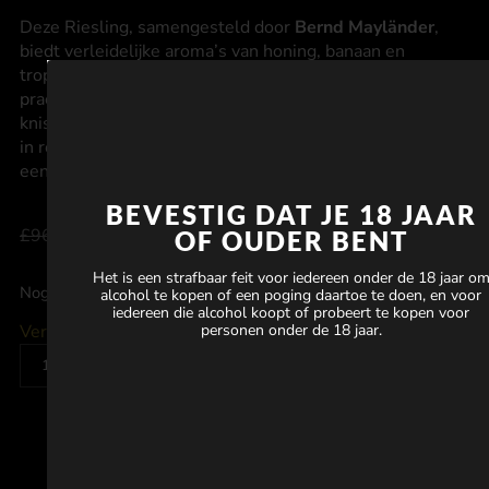
Deze Riesling, samengesteld door
Bernd Mayländer
,
biedt verleidelijke aroma’s van honing, banaan en
tropisch fruit. Zijn rijke, expressieve profiel wordt
prachtig in balans gehouden door zachte zuren en een
knisperende minerale afdronk. Hij wordt gefermenteerd
in roestvrij staal en combineert elegantie en verfijning in
een veelzijdiger formaat.
BEVESTIG DAT JE 18 JAAR
£
96.00
£
84.00
OF OUDER BENT
Het is een strafbaar feit voor iedereen onder de 18 jaar o
Nog niet beschikbaar in jouw land
alcohol te kopen of een poging daartoe te doen, en voor
iedereen die alcohol koopt of probeert te kopen voor
Verwittig wanneer beschikbaar in uw land
personen onder de 18 jaar.
VERWITTIG WANNEER BESCHIKBAAR IN UW LAND