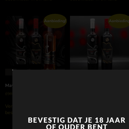
Aanbieding!
Aanbieding
Mayländer Apex Trio
Mayländer Apex Duo
£
98.00
£
90.00
£
70.00
£
65.00
Verwittig wanneer
Verwittig wanneer
beschikbaar in uw land
beschikbaar in uw land
BEVESTIG DAT JE 18 JAAR
OF OUDER BENT