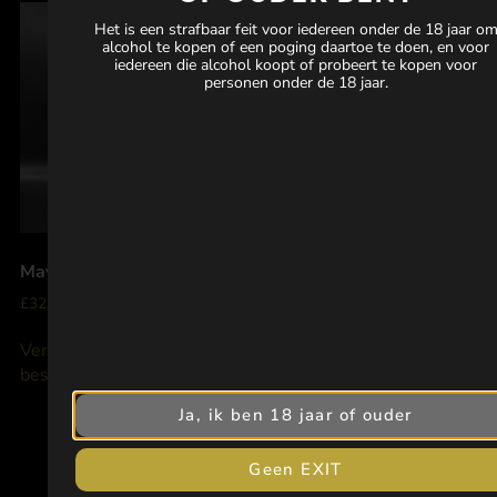
Het is een strafbaar feit voor iedereen onder de 18 jaar o
alcohol te kopen of een poging daartoe te doen, en voor
iedereen die alcohol koopt of probeert te kopen voor
personen onder de 18 jaar.
Mayländer 2024 Riesling
Mayländer 2024 Rosé
£
32.00
£
28.00
Verwittig wanneer
Verwittig wanneer
beschikbaar in uw land
beschikbaar in uw land
Ja, ik ben 18 jaar of ouder
Geen EXIT
1
2
→