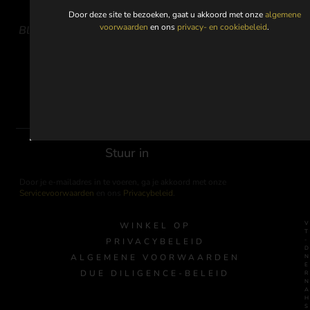
Door deze site te bezoeken, gaat u akkoord met onze
algemene
voorwaarden
en ons
privacy- en cookiebeleid
.
Blijf op de hoogte voor updates over nieuwe releases,
exclusieve limited editions en aankomende
evenementen.
Stuur in
Door je e-mailadres in te voeren, ga je akkoord met onze
Servicevoorwaarden
en ons
Privacybeleid
.
WINKEL OP
PRIVACYBELEID
-
ALGEMENE VOORWAARDEN
DUE DILIGENCE-BELEID
R