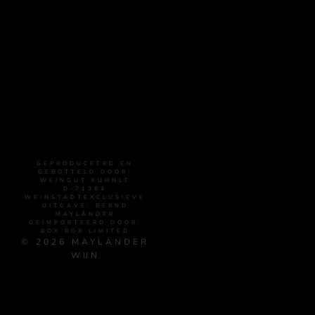
GEPRODUCEERD EN
GEBOTTELD DOOR:
WEINGUT KUHNLE
D-71384
WEINSTADTEXCLUSIEVE
UITGAVE: BERND
MAYLÄNDER
GEÏMPORTEERD DOOR:
BOX BOX LIMITED
© 2026 MAYLÄNDER
WIJN